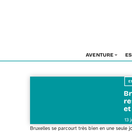
AVENTURE
E
E
Br
re
et
13 
Bruxelles se parcourt très bien en une seule j