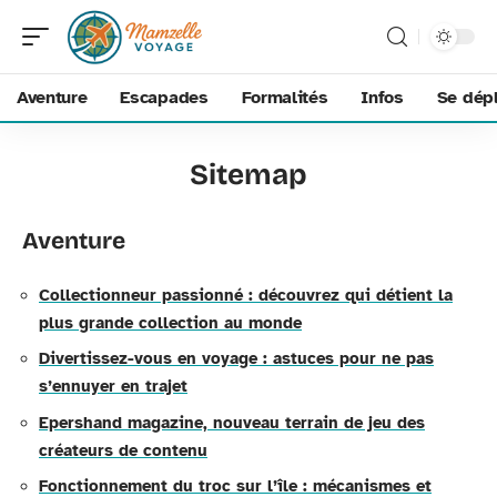
Aventure
Escapades
Formalités
Infos
Se dép
Sitemap
Aventure
Collectionneur passionné : découvrez qui détient la
plus grande collection au monde
Divertissez-vous en voyage : astuces pour ne pas
s’ennuyer en trajet
Epershand magazine, nouveau terrain de jeu des
créateurs de contenu
Fonctionnement du troc sur l’île : mécanismes et