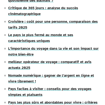
quotidienne des Balinais ?
Critique de 365 jours : analyse du succès
cinématographique
Croisière : coût pour une personne, comparaison des
tarifs 2025
Le pays le plus fermé au monde et ses
caractéristiques uniques
L’importance du voyage dans la vie et son impact sur
notre bien-être
meilleur opérateur de voyage : comparatif et avis
actuels 2025
Nomade numérique : gagner de l’argent en ligne et
vivre librement !
Pays faciles à visiter : conseils pour des voyages
simples et plaisants
Pays les plus sûrs et abordables pour vivre : critères