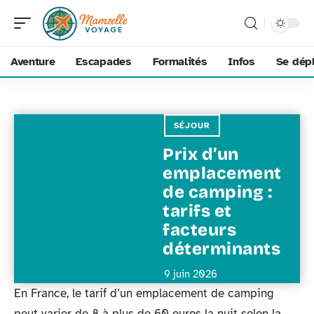
Aventure
Escapades
Formalités
Infos
Se dép
SÉJOUR
Prix d’un
emplacement
de camping :
tarifs et
facteurs
déterminants
9 juin 2026
En France, le tarif d’un emplacement de camping
peut varier de 8 à plus de 60 euros la nuit selon la