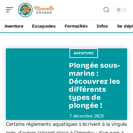
Aventure
Escapades
Formalités
Infos
Se dép
AVENTURE
Plongée sous-
marine :
Découvrez les
différents
types de
plongée !
7 décembre 2025
Certains règlements aquatiques s’écrivent à la virgule
près, d’autres laissent place à l’imprévu : d’un pays à