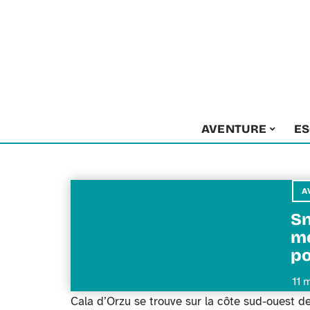
AVENTURE
E
A
Sn
me
po
11 
Cala d’Orzu se trouve sur la côte sud-ouest de