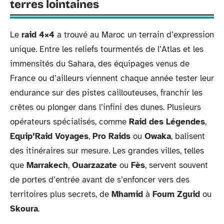
terres lointaines
Le
raid 4×4
a trouvé au Maroc un terrain d’expression
unique. Entre les reliefs tourmentés de l’Atlas et les
immensités du Sahara, des équipages venus de
France ou d’ailleurs viennent chaque année tester leur
endurance sur des pistes caillouteuses, franchir les
crêtes ou plonger dans l’infini des dunes. Plusieurs
opérateurs spécialisés, comme
Raid des Légendes
,
Equip’Raid Voyages
,
Pro Raids
ou
Owaka
, balisent
des itinéraires sur mesure. Les grandes villes, telles
que
Marrakech
,
Ouarzazate
ou
Fès
, servent souvent
de portes d’entrée avant de s’enfoncer vers des
territoires plus secrets, de
Mhamid
à
Foum Zguid
ou
Skoura
.